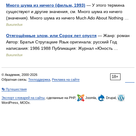
Много шума из ничего (фильм, 1993)
— У этого термина
существуют и другие значения, см. Много шума из ничего
(значения). Много шума из ничего Much Ado About Nothing …
Википедия
Отягощённые злом, или Сорок лет спустя
— Жанр: роман
Автор: Братья Стругацкие Язык оригинала: русский Год
написания: 1986 1988 Публикация: Журнал «Юность …
Википедия
© Академик, 2000-2026
18+
Обратная связь:
Техподдержка
,
Реклама на сайте
👣 Путешествия
Экспорт словарей на сайты
, сделанные на PHP,
Joomla,
Drupal,
WordPress, MODx.