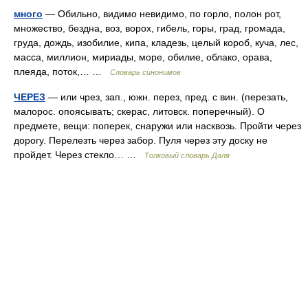
много
— Обильно, видимо невидимо, по горло, полон рот,
множество, бездна, воз, ворох, гибель, горы, град, громада,
груда, дождь, изобилие, кипа, кладезь, целый короб, куча, лес,
масса, миллион, мириады, море, обилие, облако, орава,
плеяда, поток,… …
Словарь синонимов
ЧЕРЕЗ
— или чрез, зап., южн. перез, пред. с вин. (перезать,
малорос. опоясывать; скерас, литовск. поперечный). О
предмете, вещи: поперек, снаружи или насквозь. Пройти через
дорогу. Перелезть через забор. Пуля через эту доску не
пройдет. Через стекло… …
Толковый словарь Даля